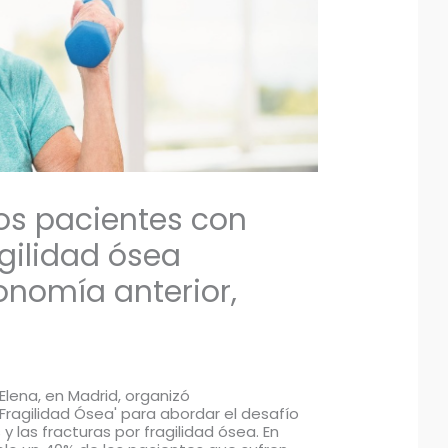
los pacientes con
agilidad ósea
onomía anterior,
a Elena, en Madrid, organizó
Fragilidad Ósea' para abordar el desafío
 las fracturas por fragilidad ósea. En