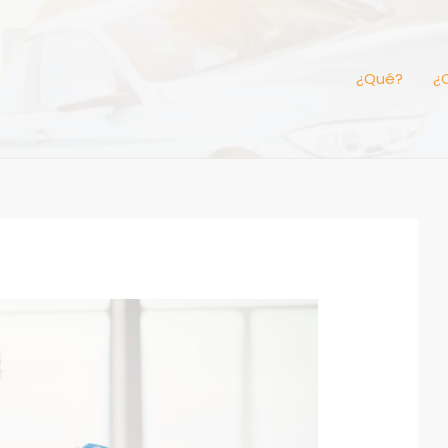
¿Qué?
¿