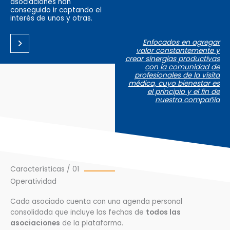
asociaciones han
conseguido ir captando el
interés de unos y otras.
Enfocados en agregar
valor constantemente y
crear sinergias productivas
con la comunidad de
profesionales de la visita
médica, cuyo bienestar es
el principio y el fin de
nuestra compañía
Características / 01
Operatividad
Cada asociado cuenta con una agenda personal
consolidada que incluye las fechas de
todos las
asociaciones
de la plataforma.